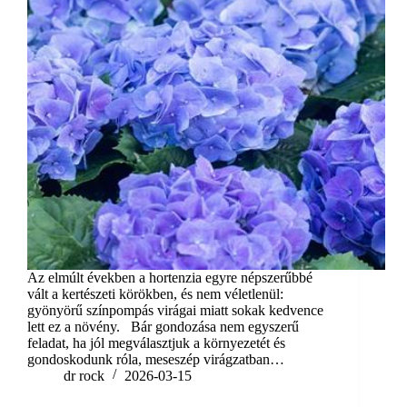
Az elmúlt években a hortenzia egyre népszerűbbé
vált a kertészeti körökben, és nem véletlenül:
gyönyörű színpompás virágai miatt sokak kedvence
lett ez a növény. Bár gondozása nem egyszerű
feladat, ha jól megválasztjuk a környezetét és
gondoskodunk róla, meseszép virágzatban…
dr rock
2026-03-15