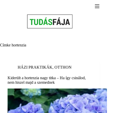
Skip
to
content
Címke
hortenzia
HÁZI PRAKTIKÁK
,
OTTHON
Kiderült a hortenzia nagy titka – Ha így csinálod,
nem hiszel majd a szemednek