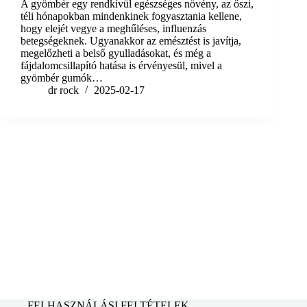
A gyömbér egy rendkívül egészséges növény, az őszi,
téli hónapokban mindenkinek fogyasztania kellene,
hogy elejét vegye a meghűléses, influenzás
betegségeknek. Ugyanakkor az emésztést is javítja,
megelőzheti a belső gyulladásokat, és még a
fájdalomcsillapító hatása is érvényesül, mivel a
gyömbér gumók…
dr rock
2025-02-17
FELHASZNÁLÁSI FELTÉTELEK