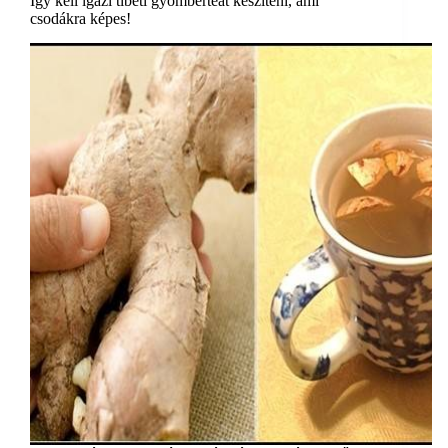
Így kell igazi tibeti gyömbérteát készíteni, ami
csodákra képes!