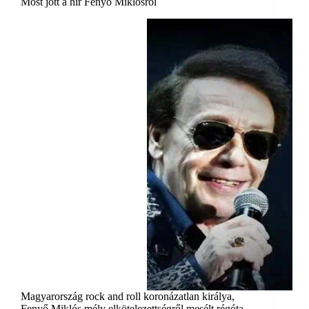
Most jött a hír Fenyő Miklósról
Magyarország rock and roll koronázatlan királya,
Fenyő Miklós mély elkötelezettségről mesélt régóta