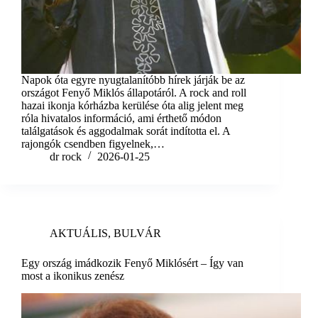
Napok óta egyre nyugtalanítóbb hírek járják be az
országot Fenyő Miklós állapotáról. A rock and roll
hazai ikonja kórházba kerülése óta alig jelent meg
róla hivatalos információ, ami érthető módon
találgatások és aggodalmak sorát indította el. A
rajongók csendben figyelnek,…
dr rock
2026-01-25
AKTUÁLIS
,
BULVÁR
Egy ország imádkozik Fenyő Miklósért – Így van
most a ikonikus zenész