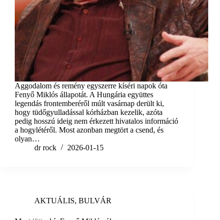
Aggodalom és remény egyszerre kíséri napok óta
Fenyő Miklós állapotát. A Hungária együttes
legendás frontemberéről múlt vasárnap derült ki,
hogy tüdőgyulladással kórházban kezelik, azóta
pedig hosszú ideig nem érkezett hivatalos információ
a hogylétéről. Most azonban megtört a csend, és
olyan…
dr rock
2026-01-15
AKTUÁLIS
,
BULVÁR