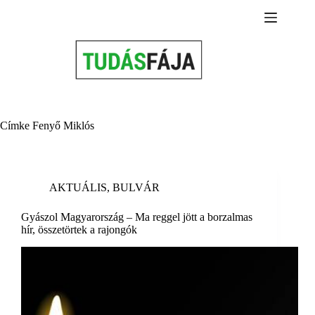
Skip
to
content
Címke
Fenyő Miklós
AKTUÁLIS
,
BULVÁR
Gyászol Magyarország – Ma reggel jött a borzalmas
hír, összetörtek a rajongók