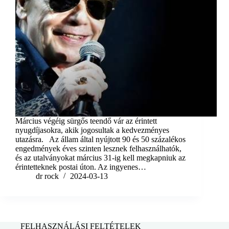
Március végéig sürgős teendő vár az érintett
nyugdíjasokra, akik jogosultak a kedvezményes
utazásra. Az állam által nyújtott 90 és 50 százalékos
engedmények éves szinten lesznek felhasználhatók,
és az utalványokat március 31-ig kell megkapniuk az
érintetteknek postai úton. Az ingyenes…
dr rock
2024-03-13
FELHASZNÁLÁSI FELTÉTELEK