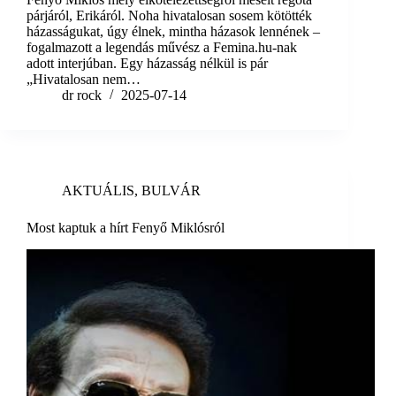
párjáról, Erikáról. Noha hivatalosan sosem kötötték
házasságukat, úgy élnek, mintha házasok lennének –
fogalmazott a legendás művész a Femina.hu-nak
adott interjúban. Egy házasság nélkül is pár
„Hivatalosan nem…
dr rock
2025-07-14
AKTUÁLIS
,
BULVÁR
Most kaptuk a hírt Fenyő Miklósról