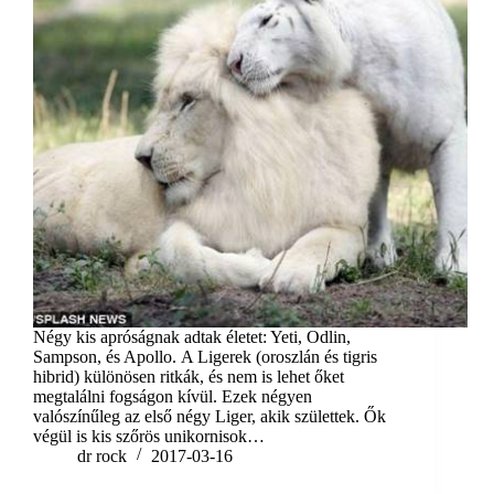
Négy kis apróságnak adtak életet: Yeti, Odlin,
Sampson, és Apollo. A Ligerek (oroszlán és tigris
hibrid) különösen ritkák, és nem is lehet őket
megtalálni fogságon kívül. Ezek négyen
valószínűleg az első négy Liger, akik születtek. Ők
végül is kis szőrös unikornisok…
dr rock
2017-03-16