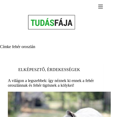
Skip
to
content
Címke
fehér oroszlán
ELKÉPESZTŐ
,
ÉRDEKESSÉGEK
A világon a legszebbek: így néznek ki ennek a fehér
oroszlánnak és fehér tigrisnek a kölykei!