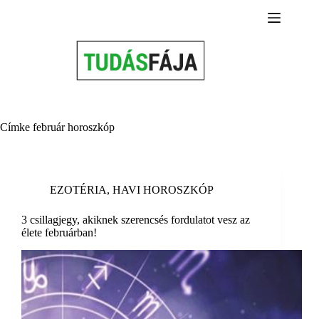
Skip
to
content
Címke
február horoszkóp
EZOTÉRIA
,
HAVI HOROSZKÓP
3 csillagjegy, akiknek szerencsés fordulatot vesz az
élete februárban!