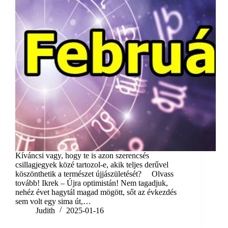
Kíváncsi vagy, hogy te is azon szerencsés
csillagjegyek közé tartozol-e, akik teljes derűvel
köszönthetik a természet újjászületését? Olvass
tovább! Ikrek – Újra optimistán! Nem tagadjuk,
nehéz évet hagytál magad mögött, sőt az évkezdés
sem volt egy sima út,…
Judith
2025-01-16