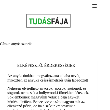
Skip
to
content
Címke
anyós sztorik
ELKÉPESZTŐ
,
ÉRDEKESSÉGEK
Az anyós titokban megváltoztatta a baba nevét,
miközben az anyuka császármetszés után lábadozott
Nehezen elviselhető anyósok, apósok, sógornők és
sógorok nem csak a hollywood-i filmekben léteznek.
Sok embernek meggyűlik velük a baja egy-két
kérdést illetően. Persze szerencsére nagyon sok az
ellenkező példa, de ha a szívünkre tesszük a