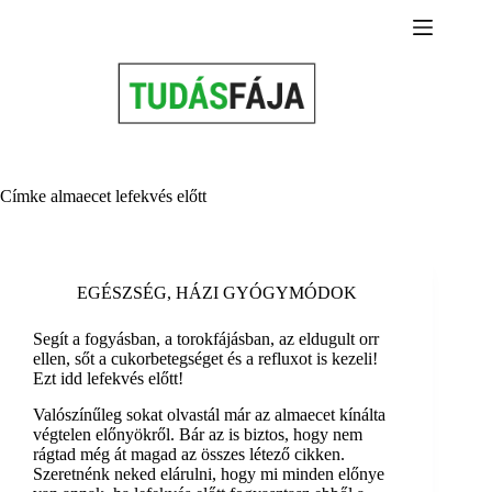
Skip
to
content
Címke
almaecet lefekvés előtt
EGÉSZSÉG
,
HÁZI GYÓGYMÓDOK
Segít a fogyásban, a torokfájásban, az eldugult orr
ellen, sőt a cukorbetegséget és a refluxot is kezeli!
Ezt idd lefekvés előtt!
Valószínűleg sokat olvastál már az almaecet kínálta
végtelen előnyökről. Bár az is biztos, hogy nem
rágtad még át magad az összes létező cikken.
Szeretnénk neked elárulni, hogy mi minden előnye