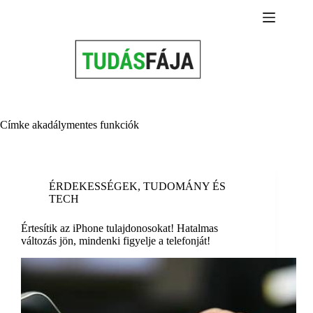
Skip
to
content
Címke
akadálymentes funkciók
ÉRDEKESSÉGEK
,
TUDOMÁNY ÉS
TECH
Értesítik az iPhone tulajdonosokat! Hatalmas
változás jön, mindenki figyelje a telefonját!