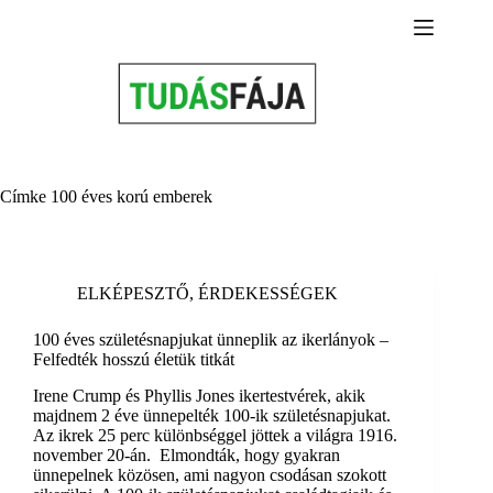
Skip
to
content
Címke
100 éves korú emberek
ELKÉPESZTŐ
,
ÉRDEKESSÉGEK
100 éves születésnapjukat ünneplik az ikerlányok –
Felfedték hosszú életük titkát
Irene Crump és Phyllis Jones ikertestvérek, akik
majdnem 2 éve ünnepelték 100-ik születésnapjukat.
Az ikrek 25 perc különbséggel jöttek a világra 1916.
november 20-án. Elmondták, hogy gyakran
ünnepelnek közösen, ami nagyon csodásan szokott