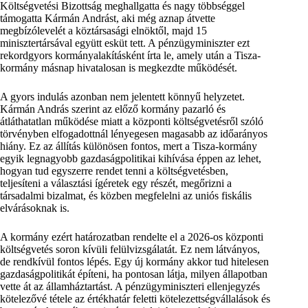
Költségvetési Bizottság meghallgatta és nagy többséggel
támogatta Kármán Andrást, aki még aznap átvette
megbízólevelét a köztársasági elnöktől, majd 15
minisztertársával együtt esküt tett. A pénzügyminiszter ezt
rekordgyors kormányalakításként írta le, amely után a Tisza-
kormány másnap hivatalosan is megkezdte működését.
A gyors indulás azonban nem jelentett könnyű helyzetet.
Kármán András szerint az előző kormány pazarló és
átláthatatlan működése miatt a központi költségvetésről szóló
törvényben elfogadottnál lényegesen magasabb az időarányos
hiány. Ez az állítás különösen fontos, mert a Tisza-kormány
egyik legnagyobb gazdaságpolitikai kihívása éppen az lehet,
hogyan tud egyszerre rendet tenni a költségvetésben,
teljesíteni a választási ígéretek egy részét, megőrizni a
társadalmi bizalmat, és közben megfelelni az uniós fiskális
elvárásoknak is.
A kormány ezért határozatban rendelte el a 2026-os központi
költségvetés soron kívüli felülvizsgálatát. Ez nem látványos,
de rendkívül fontos lépés. Egy új kormány akkor tud hitelesen
gazdaságpolitikát építeni, ha pontosan látja, milyen állapotban
vette át az államháztartást. A pénzügyminiszteri ellenjegyzés
kötelezővé tétele az értékhatár feletti kötelezettségvállalások és