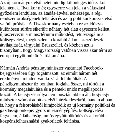
Az új kormányok első hetei mindig különleges időszakot
jelentenek. Ilyenkor még egyszerre van jelen a választási
győzelem lendülete, az átadás-átvétel nehézsége, a régi
rendszer örökségének feltárása és az új politikai korszak első
valódi próbája. A Tisza-kormány esetében ez az időszak
különösen sűrűre sikerült: néhány hét alatt egyszerre kellett
újraszervezni a minisztériumi működést, felülvizsgálni a
költségvetést, megkezdeni a korábbi állami szerződések
átvilágítását, tárgyalni Brüsszellel, és közben azt is
bizonyítani, hogy Magyarország valóban vissza akar térni az
európai együttműködés főáramába.
Kármán András pénzügyminiszter vasárnapi Facebook-
bejegyzésében úgy fogalmazott: az elmúlt három hét
eredményei minden várakozását felülmúlták. A
pénzügyminiszter tíz pontban foglalta össze, mi történt a
kormány megalakulása és a pénteki uniós megállapodás
között. A bejegyzés súlya nem pusztán abban áll, hogy egy
miniszter számot adott az első intézkedésekről, hanem abban
is, hogy a felsorolásból kirajzolódik az új kormány politikai és
gazdasági önképe: gyors intézményépítés, költségvetési
fegyelem, átláthatóság, uniós együttműködés és a korábbi
közpénzfelhasználási gyakorlatok feltárása.