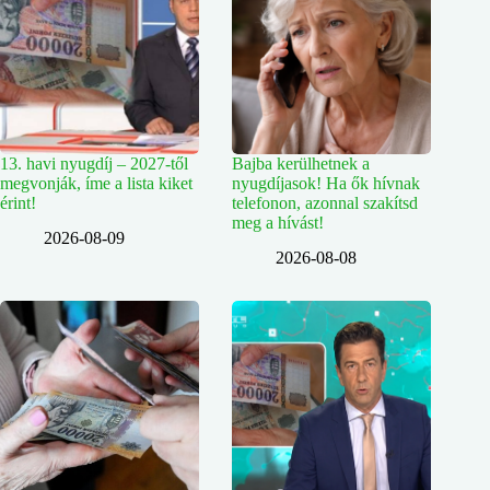
13. havi nyugdíj – 2027-től
Bajba kerülhetnek a
megvonják, íme a lista kiket
nyugdíjasok! Ha ők hívnak
érint!
telefonon, azonnal szakítsd
meg a hívást!
2026-08-09
2026-08-08