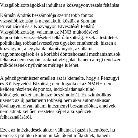
Vizsgálóbizottságokkal indulhat a közvagyonvesztés feltárása
Kármán András beszámolója szerint több fontos
vizsgálóbizottság is megalakult, köztük a Spontán
Privatizációt és a Közvagyon Elvesztését Feltáró
Vizsgálóbizottság, valamint az MNB működésével
kapcsolatos visszaéléseket feltáró bizottság. Ezek a testületek
politikailag robbanásveszélyes ügyeket érinthetnek, hiszen a
közvagyon, a jegybanki alapítványok, az állami
vagyonmozgások és a korábbi döntéshozatali mechanizmusok
feltárása nem csupán szakmai vizsgálat, hanem a régi rendszer
működésének nyilvános mérlege is lehet.
A pénzügyminiszter emellett azt is kiemelte, hogy a Pénzügyi
és Költségvetési Bizottság nem fogadta el az NMHH nem
kellően részletes és pontos, indokolatlannak tűnő
költségelemeket tartalmazó beszámolóját. Ez szimbolikus
üzenet: az új parlamenti többség nem akar automatikusan
jóváhagyni olyan állami intézményi beszámolókat, amelyek
nem adnak kellően részletes képet a közpénzek
felhasználásáról.
Ezek az intézkedések akkor válhatnak igazán jelentőssé, ha
nemcsak politikai kommunikációként működnek, hanem