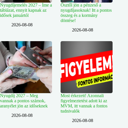
Nyugdíjemelés 2027 – Íme a
Ősztől jön a pénzeső a
táblázat, ennyit kapnak az
nyugdíjasoknak! Itt a pontos
idősek januártól
összeg és a kormány
döntése!
2026-08-08
2026-08-08
Nyugdíj 2027 – Meg
Most érkezett! Azonnali
vannak a pontos számok,
figyelmeztetést adott ki az
aranyélet jön az időseknek
MVM, itt vannak a fontos
tudnivalók
2026-08-08
2026-08-08