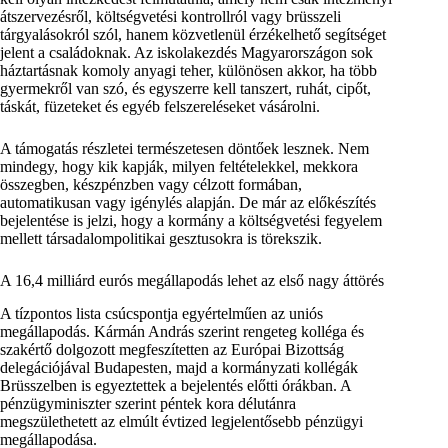
átszervezésről, költségvetési kontrollról vagy brüsszeli
tárgyalásokról szól, hanem közvetlenül érzékelhető segítséget
jelent a családoknak. Az iskolakezdés Magyarországon sok
háztartásnak komoly anyagi teher, különösen akkor, ha több
gyermekről van szó, és egyszerre kell tanszert, ruhát, cipőt,
táskát, füzeteket és egyéb felszereléseket vásárolni.
A támogatás részletei természetesen döntőek lesznek. Nem
mindegy, hogy kik kapják, milyen feltételekkel, mekkora
összegben, készpénzben vagy célzott formában,
automatikusan vagy igénylés alapján. De már az előkészítés
bejelentése is jelzi, hogy a kormány a költségvetési fegyelem
mellett társadalompolitikai gesztusokra is törekszik.
A 16,4 milliárd eurós megállapodás lehet az első nagy áttörés
A tízpontos lista csúcspontja egyértelműen az uniós
megállapodás. Kármán András szerint rengeteg kolléga és
szakértő dolgozott megfeszítetten az Európai Bizottság
delegációjával Budapesten, majd a kormányzati kollégák
Brüsszelben is egyeztettek a bejelentés előtti órákban. A
pénzügyminiszter szerint péntek kora délutánra
megszülethetett az elmúlt évtized legjelentősebb pénzügyi
megállapodása.