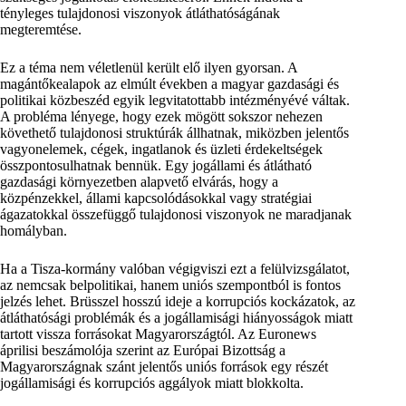
tényleges tulajdonosi viszonyok átláthatóságának
megteremtése.
Ez a téma nem véletlenül került elő ilyen gyorsan. A
magántőkealapok az elmúlt években a magyar gazdasági és
politikai közbeszéd egyik legvitatottabb intézményévé váltak.
A probléma lényege, hogy ezek mögött sokszor nehezen
követhető tulajdonosi struktúrák állhatnak, miközben jelentős
vagyonelemek, cégek, ingatlanok és üzleti érdekeltségek
összpontosulhatnak bennük. Egy jogállami és átlátható
gazdasági környezetben alapvető elvárás, hogy a
közpénzekkel, állami kapcsolódásokkal vagy stratégiai
ágazatokkal összefüggő tulajdonosi viszonyok ne maradjanak
homályban.
Ha a Tisza-kormány valóban végigviszi ezt a felülvizsgálatot,
az nemcsak belpolitikai, hanem uniós szempontból is fontos
jelzés lehet. Brüsszel hosszú ideje a korrupciós kockázatok, az
átláthatósági problémák és a jogállamisági hiányosságok miatt
tartott vissza forrásokat Magyarországtól. Az Euronews
áprilisi beszámolója szerint az Európai Bizottság a
Magyarországnak szánt jelentős uniós források egy részét
jogállamisági és korrupciós aggályok miatt blokkolta.