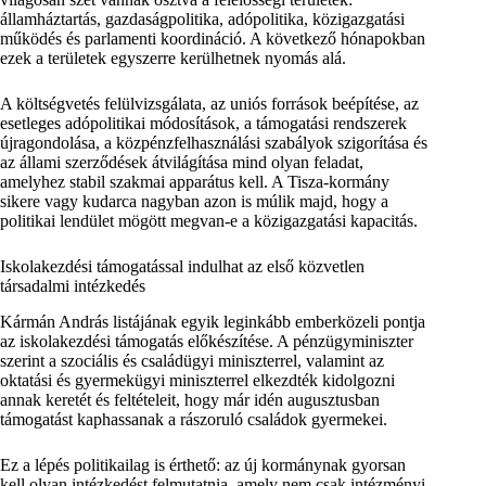
államháztartás, gazdaságpolitika, adópolitika, közigazgatási
működés és parlamenti koordináció. A következő hónapokban
ezek a területek egyszerre kerülhetnek nyomás alá.
A költségvetés felülvizsgálata, az uniós források beépítése, az
esetleges adópolitikai módosítások, a támogatási rendszerek
újragondolása, a közpénzfelhasználási szabályok szigorítása és
az állami szerződések átvilágítása mind olyan feladat,
amelyhez stabil szakmai apparátus kell. A Tisza-kormány
sikere vagy kudarca nagyban azon is múlik majd, hogy a
politikai lendület mögött megvan-e a közigazgatási kapacitás.
Iskolakezdési támogatással indulhat az első közvetlen
társadalmi intézkedés
Kármán András listájának egyik leginkább emberközeli pontja
az iskolakezdési támogatás előkészítése. A pénzügyminiszter
szerint a szociális és családügyi miniszterrel, valamint az
oktatási és gyermekügyi miniszterrel elkezdték kidolgozni
annak keretét és feltételeit, hogy már idén augusztusban
támogatást kaphassanak a rászoruló családok gyermekei.
Ez a lépés politikailag is érthető: az új kormánynak gyorsan
kell olyan intézkedést felmutatnia, amely nem csak intézményi