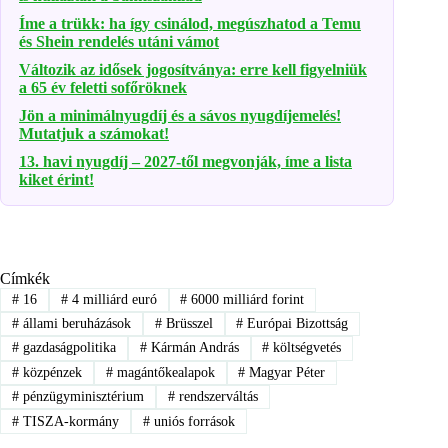
Íme a trükk: ha így csinálod, megúszhatod a Temu
és Shein rendelés utáni vámot
Változik az idősek jogosítványa: erre kell figyelniük
a 65 év feletti sofőröknek
Jön a minimálnyugdíj és a sávos nyugdíjemelés!
Mutatjuk a számokat!
13. havi nyugdíj – 2027-től megvonják, íme a lista
kiket érint!
Címkék
#
16
#
4 milliárd euró
#
6000 milliárd forint
#
állami beruházások
#
Brüsszel
#
Európai Bizottság
#
gazdaságpolitika
#
Kármán András
#
költségvetés
#
közpénzek
#
magántőkealapok
#
Magyar Péter
#
pénzügyminisztérium
#
rendszerváltás
#
TISZA-kormány
#
uniós források