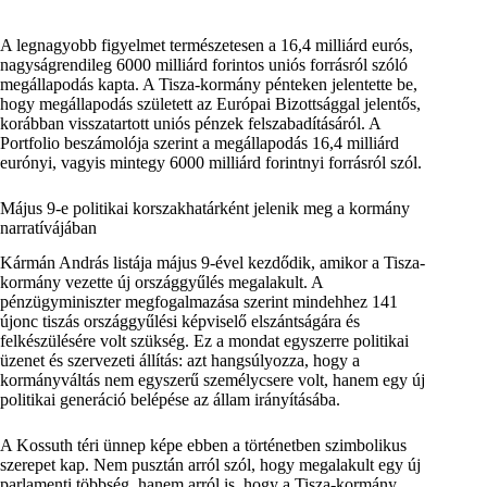
A legnagyobb figyelmet természetesen a 16,4 milliárd eurós,
nagyságrendileg 6000 milliárd forintos uniós forrásról szóló
megállapodás kapta. A Tisza-kormány pénteken jelentette be,
hogy megállapodás született az Európai Bizottsággal jelentős,
korábban visszatartott uniós pénzek felszabadításáról. A
Portfolio beszámolója szerint a megállapodás 16,4 milliárd
eurónyi, vagyis mintegy 6000 milliárd forintnyi forrásról szól.
Május 9-e politikai korszakhatárként jelenik meg a kormány
narratívájában
Kármán András listája május 9-ével kezdődik, amikor a Tisza-
kormány vezette új országgyűlés megalakult. A
pénzügyminiszter megfogalmazása szerint mindehhez 141
újonc tiszás országgyűlési képviselő elszántságára és
felkészülésére volt szükség. Ez a mondat egyszerre politikai
üzenet és szervezeti állítás: azt hangsúlyozza, hogy a
kormányváltás nem egyszerű személycsere volt, hanem egy új
politikai generáció belépése az állam irányításába.
A Kossuth téri ünnep képe ebben a történetben szimbolikus
szerepet kap. Nem pusztán arról szól, hogy megalakult egy új
parlamenti többség, hanem arról is, hogy a Tisza-kormány