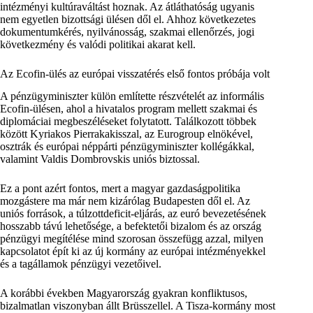
intézményi kultúraváltást hoznak. Az átláthatóság ugyanis
nem egyetlen bizottsági ülésen dől el. Ahhoz következetes
dokumentumkérés, nyilvánosság, szakmai ellenőrzés, jogi
következmény és valódi politikai akarat kell.
Az Ecofin-ülés az európai visszatérés első fontos próbája volt
A pénzügyminiszter külön említette részvételét az informális
Ecofin-ülésen, ahol a hivatalos program mellett szakmai és
diplomáciai megbeszéléseket folytatott. Találkozott többek
között Kyriakos Pierrakakisszal, az Eurogroup elnökével,
osztrák és európai néppárti pénzügyminiszter kollégákkal,
valamint Valdis Dombrovskis uniós biztossal.
Ez a pont azért fontos, mert a magyar gazdaságpolitika
mozgástere ma már nem kizárólag Budapesten dől el. Az
uniós források, a túlzottdeficit-eljárás, az euró bevezetésének
hosszabb távú lehetősége, a befektetői bizalom és az ország
pénzügyi megítélése mind szorosan összefügg azzal, milyen
kapcsolatot épít ki az új kormány az európai intézményekkel
és a tagállamok pénzügyi vezetőivel.
A korábbi években Magyarország gyakran konfliktusos,
bizalmatlan viszonyban állt Brüsszellel. A Tisza-kormány most