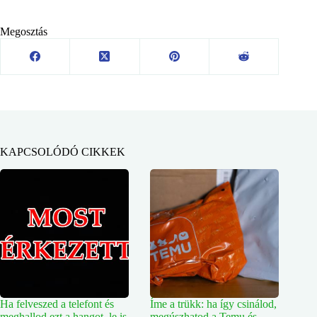
Megosztás
KAPCSOLÓDÓ CIKKEK
Ha felveszed a telefont és
Íme a trükk: ha így csinálod,
meghallod ezt a hangot, le is
megúszhatod a Temu és