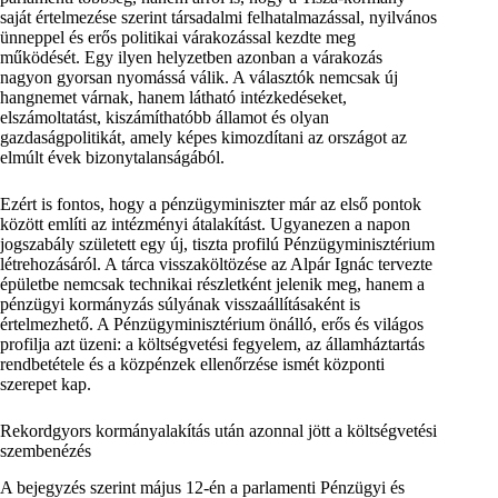
saját értelmezése szerint társadalmi felhatalmazással, nyilvános
ünneppel és erős politikai várakozással kezdte meg
működését. Egy ilyen helyzetben azonban a várakozás
nagyon gyorsan nyomássá válik. A választók nemcsak új
hangnemet várnak, hanem látható intézkedéseket,
elszámoltatást, kiszámíthatóbb államot és olyan
gazdaságpolitikát, amely képes kimozdítani az országot az
elmúlt évek bizonytalanságából.
Ezért is fontos, hogy a pénzügyminiszter már az első pontok
között említi az intézményi átalakítást. Ugyanezen a napon
jogszabály született egy új, tiszta profilú Pénzügyminisztérium
létrehozásáról. A tárca visszaköltözése az Alpár Ignác tervezte
épületbe nemcsak technikai részletként jelenik meg, hanem a
pénzügyi kormányzás súlyának visszaállításaként is
értelmezhető. A Pénzügyminisztérium önálló, erős és világos
profilja azt üzeni: a költségvetési fegyelem, az államháztartás
rendbetétele és a közpénzek ellenőrzése ismét központi
szerepet kap.
Rekordgyors kormányalakítás után azonnal jött a költségvetési
szembenézés
A bejegyzés szerint május 12-én a parlamenti Pénzügyi és