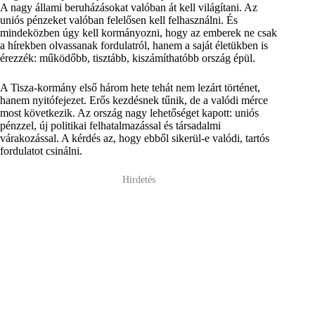
A nagy állami beruházásokat valóban át kell világítani. Az
uniós pénzeket valóban felelősen kell felhasználni. És
mindeközben úgy kell kormányozni, hogy az emberek ne csak
a hírekben olvassanak fordulatról, hanem a saját életükben is
érezzék: működőbb, tisztább, kiszámíthatóbb ország épül.
A Tisza-kormány első három hete tehát nem lezárt történet,
hanem nyitófejezet. Erős kezdésnek tűnik, de a valódi mérce
most következik. Az ország nagy lehetőséget kapott: uniós
pénzzel, új politikai felhatalmazással és társadalmi
várakozással. A kérdés az, hogy ebből sikerül-e valódi, tartós
fordulatot csinálni.
Hirdetés