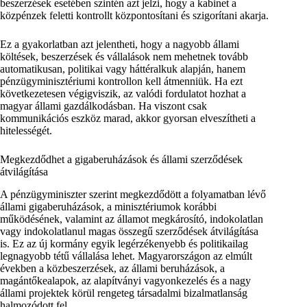
beszerzések esetében szintén azt jelzi, hogy a kabinet a
közpénzek feletti kontrollt központosítani és szigorítani akarja.
Ez a gyakorlatban azt jelentheti, hogy a nagyobb állami
költések, beszerzések és vállalások nem mehetnek tovább
automatikusan, politikai vagy háttéralkuk alapján, hanem
pénzügyminisztériumi kontrollon kell átmenniük. Ha ezt
következetesen végigviszik, az valódi fordulatot hozhat a
magyar állami gazdálkodásban. Ha viszont csak
kommunikációs eszköz marad, akkor gyorsan elveszítheti a
hitelességét.
Megkezdődhet a gigaberuházások és állami szerződések
átvilágítása
A pénzügyminiszter szerint megkezdődött a folyamatban lévő
állami gigaberuházások, a minisztériumok korábbi
működésének, valamint az államot megkárosító, indokolatlan
vagy indokolatlanul magas összegű szerződések átvilágítása
is. Ez az új kormány egyik legérzékenyebb és politikailag
legnagyobb tétű vállalása lehet. Magyarországon az elmúlt
években a közbeszerzések, az állami beruházások, a
magántőkealapok, az alapítványi vagyonkezelés és a nagy
állami projektek körül rengeteg társadalmi bizalmatlanság
halmozódott fel.