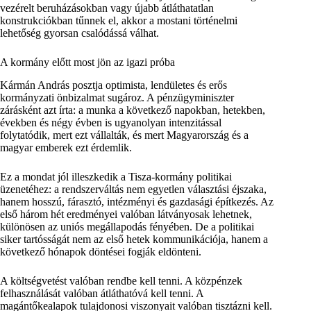
vezérelt beruházásokban vagy újabb átláthatatlan
konstrukciókban tűnnek el, akkor a mostani történelmi
lehetőség gyorsan csalódássá válhat.
A kormány előtt most jön az igazi próba
Kármán András posztja optimista, lendületes és erős
kormányzati önbizalmat sugároz. A pénzügyminiszter
zárásként azt írta: a munka a következő napokban, hetekben,
években és négy évben is ugyanolyan intenzitással
folytatódik, mert ezt vállalták, és mert Magyarország és a
magyar emberek ezt érdemlik.
Ez a mondat jól illeszkedik a Tisza-kormány politikai
üzenetéhez: a rendszerváltás nem egyetlen választási éjszaka,
hanem hosszú, fárasztó, intézményi és gazdasági építkezés. Az
első három hét eredményei valóban látványosak lehetnek,
különösen az uniós megállapodás fényében. De a politikai
siker tartósságát nem az első hetek kommunikációja, hanem a
következő hónapok döntései fogják eldönteni.
A költségvetést valóban rendbe kell tenni. A közpénzek
felhasználását valóban átláthatóvá kell tenni. A
magántőkealapok tulajdonosi viszonyait valóban tisztázni kell.