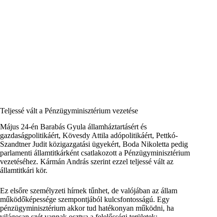
Teljessé vált a Pénzügyminisztérium vezetése
Május 24-én Barabás Gyula államháztartásért és
gazdaságpolitikáért, Kövesdy Attila adópolitikáért, Pettkó-
Szandtner Judit közigazgatási ügyekért, Boda Nikoletta pedig
parlamenti államtitkárként csatlakozott a Pénzügyminisztérium
vezetéséhez. Kármán András szerint ezzel teljessé vált az
államtitkári kör.
Ez elsőre személyzeti hírnek tűnhet, de valójában az állam
működőképessége szempontjából kulcsfontosságú. Egy
pénzügyminisztérium akkor tud hatékonyan működni, ha
világosan szét vannak osztva a felelősségi területek: