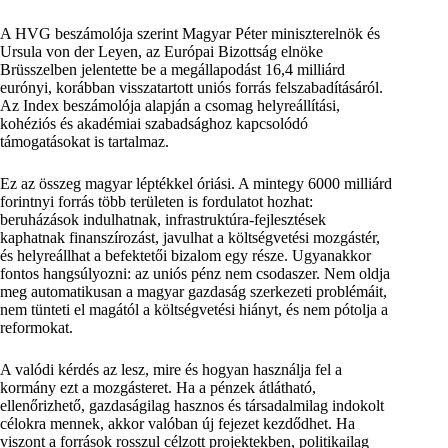
A HVG beszámolója szerint Magyar Péter miniszterelnök és
Ursula von der Leyen, az Európai Bizottság elnöke
Brüsszelben jelentette be a megállapodást 16,4 milliárd
eurónyi, korábban visszatartott uniós forrás felszabadításáról.
Az Index beszámolója alapján a csomag helyreállítási,
kohéziós és akadémiai szabadsághoz kapcsolódó
támogatásokat is tartalmaz.
Ez az összeg magyar léptékkel óriási. A mintegy 6000 milliárd
forintnyi forrás több területen is fordulatot hozhat:
beruházások indulhatnak, infrastruktúra-fejlesztések
kaphatnak finanszírozást, javulhat a költségvetési mozgástér,
és helyreállhat a befektetői bizalom egy része. Ugyanakkor
fontos hangsúlyozni: az uniós pénz nem csodaszer. Nem oldja
meg automatikusan a magyar gazdaság szerkezeti problémáit,
nem tünteti el magától a költségvetési hiányt, és nem pótolja a
reformokat.
A valódi kérdés az lesz, mire és hogyan használja fel a
kormány ezt a mozgásteret. Ha a pénzek átlátható,
ellenőrizhető, gazdaságilag hasznos és társadalmilag indokolt
célokra mennek, akkor valóban új fejezet kezdődhet. Ha
viszont a források rosszul célzott projektekben, politikailag