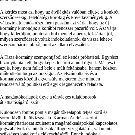
A kérdés most az, hogy az átvilágítás valóban eljut-e a konkrét
szerződésekig, felelősségi körökig és következményekig. A
választók jelentős része nem pusztán azt várja, hogy az új
kormány kimondja: a korábbi rendszer pazarló volt. Azt várja,
hogy kiderüljön, pontosan hol ment el a pénz, kik jártak jól,
milyen szerződések voltak indokolatlanok, és vissza lehet-e
szerezni bármit abból, amit az állam elveszített.
A Tisza-kormány szempontjából ez kettős próbatétel. Egyrészt
bizonyítania kell, hogy képes feltárni a múlt ügyeit. Másrészt
azt is, hogy nem fullad bele a múlt feltárásába, hanem közben
működtetni tudja az országot. Az elszámoltatás és a
kormányzás közötti egyensúly megteremtése minden
rendszerváltó politikai erő egyik legnehezebb feladata.
A magántőkealapok ügye a tényleges tulajdonosok
átláthatóságáról szól
Különösen fontos pont a magántőkealapok teljes körű és
soron kívüli felülvizsgálata. Kármán András szerint
kormányhatározat született a magántőkealapokkal kapcsolatos
jogszabályok és működésük átfogó vizsgálatáról, valamint a
szükséges jogalkotás előkészítéséről. Ennek indoka a