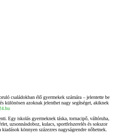
zoruló családokban élő gyermekek számára – jelentette be
 és különösen azoknak jelenthet nagy segítséget, akiknek
24.hu
ti. Egy iskolás gyermeknek táska, tornacipő, váltóruha,
érlet, uzsonnásdoboz, kulacs, sportfelszerelés és sokszor
l, a kiadások könnyen százezres nagyságrendre nőhetnek.