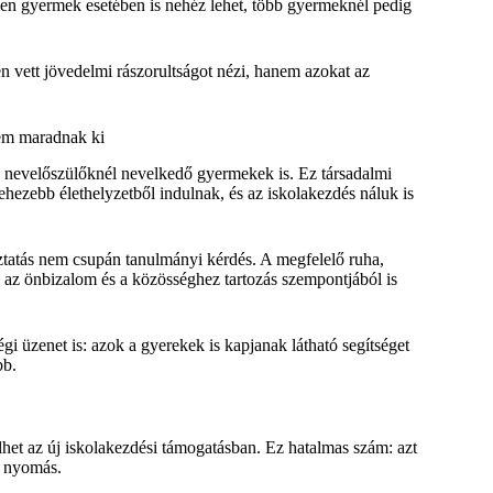
etlen gyermek esetében is nehéz lehet, több gyermeknél pedig
 vett jövedelmi rászorultságot nézi, hanem azokat az
em maradnak ki
 nevelőszülőknél nevelkedő gyermekek is. Ez társadalmi
hezebb élethelyzetből indulnak, és az iskolakezdés náluk is
atás nem csupán tanulmányi kérdés. A megfelelő ruha,
és, az önbizalom és a közösséghez tartozás szempontjából is
 üzenet is: azok a gyerekek is kapjanak látható segítséget
bb.
et az új iskolakezdési támogatásban. Ez hatalmas szám: azt
i nyomás.