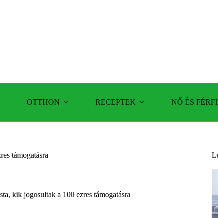
OTTHON
RECEPTEK
NŐ ÉS FÉRFI
ezres támogatásra
L
ista, kik jogosultak a 100 ezres támogatásra