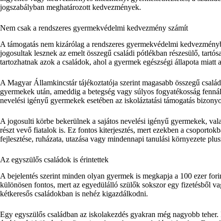
jogszabályban meghatározott kedvezmények.
Nem csak a rendszeres gyermekvédelmi kedvezmény számít
A támogatás nem kizárólag a rendszeres gyermekvédelmi kedvezményben
jogosultak lesznek az emelt összegű családi pótlékban részesülő, tartó
tartozhatnak azok a családok, ahol a gyermek egészségi állapota miat
A Magyar Államkincstár tájékoztatója szerint magasabb összegű családi 
gyermekek után, ameddig a betegség vagy súlyos fogyatékosság fennállás
nevelési igényű gyermekek esetében az iskoláztatási támogatás bizonyos 
A jogosulti körbe bekerülnek a sajátos nevelési igényű gyermekek, v
részt vevő fiatalok is. Ez fontos kiterjesztés, mert ezekben a csoportokb
fejlesztése, ruházata, utazása vagy mindennapi tanulási környezete plus
Az egyszülős családok is érintettek
A bejelentés szerint minden olyan gyermek is megkapja a 100 ezer fori
különösen fontos, mert az egyedülálló szülők sokszor egy fizetésből va
kétkeresős családokban is nehéz kigazdálkodni.
Egy egyszülős családban az iskolakezdés gyakran még nagyobb teher. Ha 