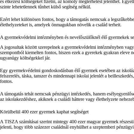
és étkezési költségeket fizetni, az komoly megterhelést jelenthet. Egy
szinte lehetetlennek tűnhet külső segítség nélkül.
Ezért lehet különösen fontos, hogy a támogatás nemcsak a legszűkebben
élethelyzeteket is, amelyek önmagukban növelik a család terheit.
A gyermekvédelmi intézményben és nevelőszülőknél élő gyermekek s
A jogosultak között szerepelnek a gyermekvédelmi intézményben vagy
szempontból kiemelten fontos, hiszen ezek a gyerekek gyakran eleve ne
ugyanúgy költségekkel jár.
Egy gyermekvédelmi gondoskodásban élő gyermek esetében az iskolázt
felszerelés, táska, tanszer és mindennapi iskolai jelenlét a beilleszked
fontos.
A támogatás tehát nemcsak pénzügyi intézkedés, hanem esélyegyenlőségi
az iskolakezdéshez, akiknek a családi háttere vagy élethelyzete neheze
Körülbelül 400 ezer gyermek kaphat segítséget
A TISZA számításai szerint mintegy 400 ezer magyar gyermek részesülh
jelenti, hogy több százezer családnál enyhülhet a szeptemberi pénzügy