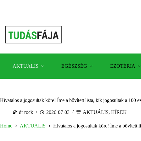
Skip
to
content
AKTUÁLIS
EGÉSZSÉG
EZOTÉRIA
Hivatalos a jogosultak köre! Íme a bővített lista, kik jogosultak a 100 
dr rock
2026-07-03
AKTUÁLIS
,
HÍREK
Home
AKTUÁLIS
Hivatalos a jogosultak köre! Íme a bővített l