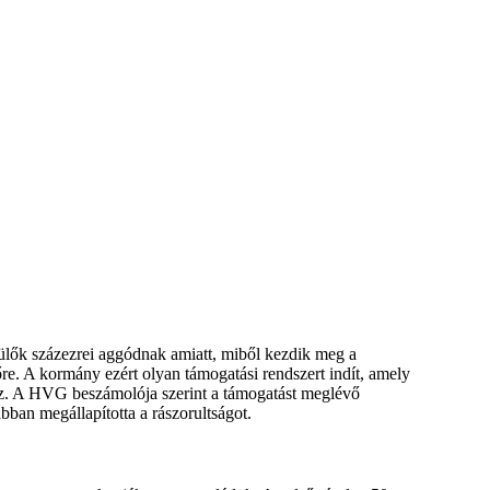
lők százezrei aggódnak amiatt, miből kezdik meg a
pőre. A kormány ezért olyan támogatási rendszert indít, amely
hoz. A HVG beszámolója szerint a támogatást meglévő
ban megállapította a rászorultságot.