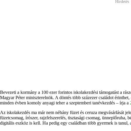
Hirdetés
Bevezeti a kormány a 100 ezer forintos iskolakezdési támogatást a rás
Magyar Péter miniszterelnök. A döntés több százezer családot érinthet,
minden évben komoly anyagi teher a szeptemberi tanévkezdés – írja a
Az iskolakezdés ma már nem néhány füzet és ceruza megvásárlását jelen
füzetcsomag, írószer, rajzfelszerelés, tisztasági csomag, ünneplőruha, b
digitális eszköz is kell. Ha pedig egy családban több gyermek is tanu