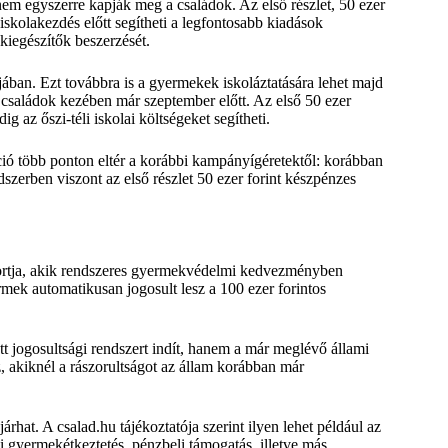
em egyszerre kapják meg a családok. Az első részlet, 50 ezer
iskolakezdés előtt segítheti a legfontosabb kiadások
i kiegészítők beszerzését.
ban. Ezt továbbra is a gyermekek iskoláztatására lehet majd
a családok kezében már szeptember előtt. Az első 50 ezer
g az őszi-téli iskolai költségeket segítheti.
ció több ponton eltér a korábbi kampányígéretektől: korábban
ndszerben viszont az első részlet 50 ezer forint készpénzes
portja, akik rendszeres gyermekvédelmi kedvezményben
rmek automatikusan jogosult lesz a 100 ezer forintos
ett jogosultsági rendszert indít, hanem a már meglévő állami
, akiknél a rászorultságot az állam korábban már
at. A csalad.hu tájékoztatója szerint ilyen lehet például az
gyermekétkeztetés, pénzbeli támogatás, illetve más,