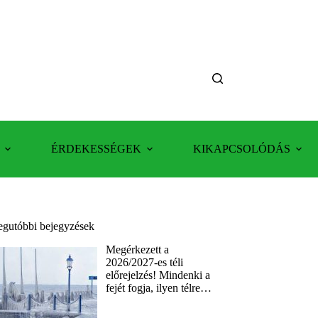
ÉRDEKESSÉGEK
KIKAPCSOLÓDÁS
egutóbbi bejegyzések
Megérkezett a
2026/2027-es téli
előrejelzés! Mindenki a
fejét fogja, ilyen télre…