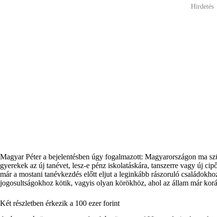
Hirdetés
Magyar Péter a bejelentésben úgy fogalmazott: Magyarországon ma szü
gyerekek az új tanévet, lesz-e pénz iskolatáskára, tanszerre vagy új ci
már a mostani tanévkezdés előtt eljut a leginkább rászoruló családok
jogosultságokhoz kötik, vagyis olyan körökhöz, ahol az állam már koráb
Két részletben érkezik a 100 ezer forint