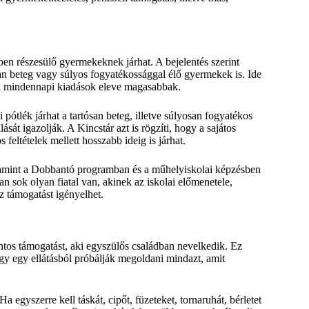
 részesülő gyermekeknek járhat. A bejelentés szerint
san beteg vagy súlyos fogyatékossággal élő gyermekek is. Ide
t a mindennapi kiadások eleve magasabbak.
pótlék járhat a tartósan beteg, illetve súlyosan fogyatékos
át igazolják. A Kincstár azt is rögzíti, hogy a sajátos
feltételek mellett hosszabb ideig is járhat.
alamint a Dobbantó programban és a műhelyiskolai képzésben
an sok olyan fiatal van, akinek az iskolai előmenetele,
z támogatást igényelhet.
ntos támogatást, aki egyszülős családban nevelkedik. Ez
gy egy ellátásból próbálják megoldani mindazt, amit
egyszerre kell táskát, cipőt, füzeteket, tornaruhát, bérletet