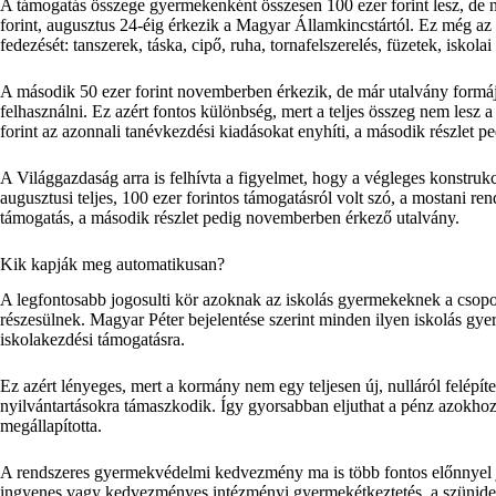
A támogatás összege gyermekenként összesen 100 ezer forint lesz, de n
forint, augusztus 24-éig érkezik a Magyar Államkincstártól. Ez még az 
fedezését: tanszerek, táska, cipő, ruha, tornafelszerelés, füzetek, iskola
A második 50 ezer forint novemberben érkezik, de már utalvány formájá
felhasználni. Ez azért fontos különbség, mert a teljes összeg nem lesz 
forint az azonnali tanévkezdési kiadásokat enyhíti, a második részlet pedi
A Világgazdaság arra is felhívta a figyelmet, hogy a végleges konstruk
augusztusi teljes, 100 ezer forintos támogatásról volt szó, a mostani re
támogatás, a második részlet pedig novemberben érkező utalvány.
Kik kapják meg automatikusan?
A legfontosabb jogosulti kör azoknak az iskolás gyermekeknek a cso
részesülnek. Magyar Péter bejelentése szerint minden ilyen iskolás gye
iskolakezdési támogatásra.
Ez azért lényeges, mert a kormány nem egy teljesen új, nulláról felépít
nyilvántartásokra támaszkodik. Így gyorsabban eljuthat a pénz azokhoz
megállapította.
A rendszeres gyermekvédelmi kedvezmény ma is több fontos előnnyel járh
ingyenes vagy kedvezményes intézményi gyermekétkeztetés, a szünidei 