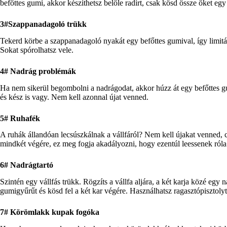
befőttes gumi, akkor készíthetsz belőle radírt, csak kösd össze őket e
3#Szappanadagoló trükk
Tekerd körbe a szappanadagoló nyakát egy befőttes gumival, így limit
Sokat spórolhatsz vele.
4# Nadrág problémák
Ha nem sikerül begombolni a nadrágodat, akkor húzz át egy befőttes g
és kész is vagy. Nem kell azonnal újat venned.
5# Ruhafék
A ruhák állandóan lecsúszkálnak a vállfáról? Nem kell újakat venned, c
mindkét végére, ez meg fogja akadályozni, hogy ezentúl leessenek róla
6# Nadrágtartó
Szintén egy vállfás trükk. Rögzíts a vállfa aljára, a két karja közé eg
gumigyűrűt és kösd fel a két kar végére. Használhatsz ragasztópisztoly
7# Körömlakk kupak fogóka