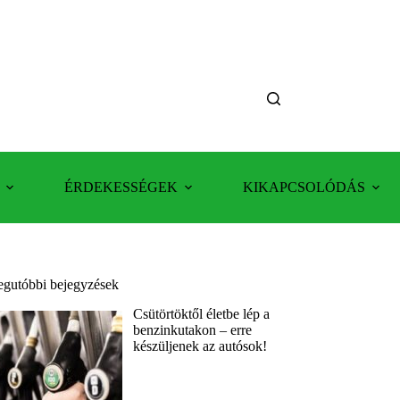
ÉRDEKESSÉGEK
KIKAPCSOLÓDÁS
egutóbbi bejegyzések
Csütörtöktől életbe lép a
benzinkutakon – erre
készüljenek az autósok!