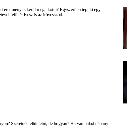
várt eredményt sikerül megalkotni? Egyszerűen tépj ki egy
ével felfelé. Kész is az íróvessződ.
ványon? Szeretnéd eltüntetni, de hogyan? Ha van nálad néhány