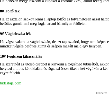
Ha nehezen megy leszedni a kupakot a körömlakkról, akkor tekerj körbe 
8# Töltő fék
Ha az asztalon szokott lenni a laptop töltőd és folyamatosan azzal harc
befőttes gumit, ami meg fogja tartani bármilyen felületen.
9# Vágódeszka fék
Ha vágsz valamit a vágódeszkán, de azt tapasztalod, hogy nem képes 
mindkét végére befőttes gumit és szépen megáll majd egy helyben.
10# Fogkrém kihasználás
Ha szeretnéd az utolsó cseppet is kinyerni a fogrémed tubusából, akkor
helyezd a tubus két oldalára és rögzítsd össze őket a két végükön a ké
egyre feljebb.
tudasfaja.com
Hirdetés