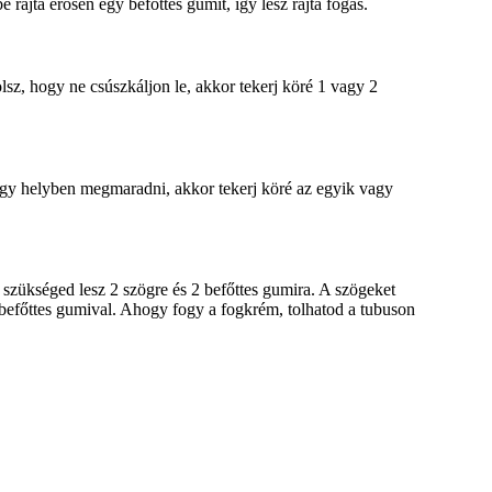
rajta erősen egy befőttes gumit, így lesz rajta fogás.
olsz, hogy ne csúszkáljon le, akkor tekerj köré 1 vagy 2
egy helyben megmaradni, akkor tekerj köré az egyik vagy
 szükséged lesz 2 szögre és 2 befőttes gumira. A szögeket
t befőttes gumival. Ahogy fogy a fogkrém, tolhatod a tubuson