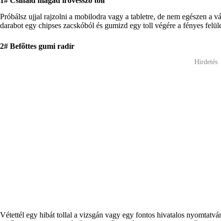
1# Csináld magad íróvessző toll
Próbálsz ujjal rajzolni a mobilodra vagy a tabletre, de nem egészen a 
darabot egy chipses zacskóból és gumizd egy toll végére a fényes felület
2# Befőttes gumi radír
Hirdetés
Vétettél egy hibát tollal a vizsgán vagy egy fontos hivatalos nyomtat