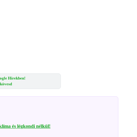
ogle Hírekben!
s kövesd
 klíma és légkondi nélkül!