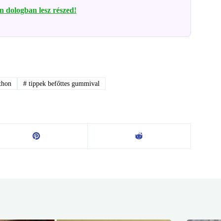
en dologban lesz részed!
thon
#
tippek befőttes gummival