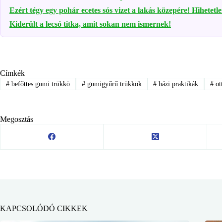
Ezért tégy egy pohár ecetes sós vizet a lakás közepére! Hihetetl
Kiderült a lecsó titka, amit sokan nem ismernek!
Címkék
#
befőttes gumi trükkö
#
gumigyűrű trükkök
#
házi praktikák
#
ot
Megosztás
KAPCSOLÓDÓ CIKKEK