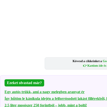
Kövesd a cikkeinket a
Go
👉 Kattints ide é
Ezeket olvastad már?
Egy autós trükk, ami a nagy melegben aranyat ér
Így hűtöm le kánikula idején a felforrósodott lakást fillérekből,
2,5 liter mosószer 250 forintból – jobb, mint a bolti!