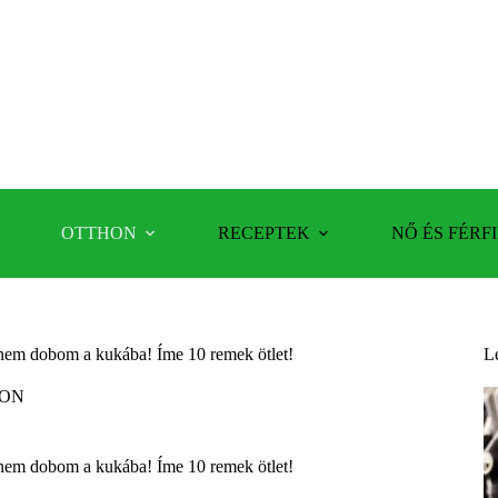
OTTHON
RECEPTEK
NŐ ÉS FÉRFI
nem dobom a kukába! Íme 10 remek ötlet!
L
ON
nem dobom a kukába! Íme 10 remek ötlet!