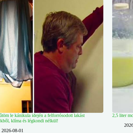
űtöm le kánikula idején a felforrósodott lakást
2,5 liter m
rekből, klíma és légkondi nélkül!
2026
2026-08-01