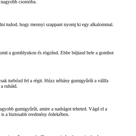
gy nagyobb csomóba.
álni tudod, hogy mennyi szappant nyomj ki egy alkalommal.
umit a gomblyukon és rögzítsd. Ebbe bújtasd bele a gombot
sak turbózd fel a régit. Húzz néhány gumigyűrűt a vállfa
 a ruháid.
y nagyobb gumigyűrűt, amire a nadrágot teheted. Vágd el a
t is a biztosabb eredmény érdekében.