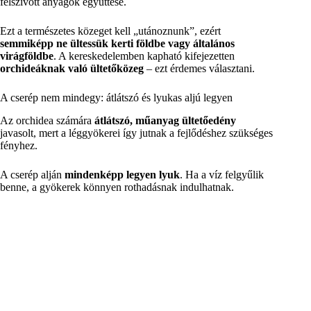
felszívott anyagok együttese.
Ezt a természetes közeget kell „utánoznunk”, ezért
semmiképp ne ültessük kerti földbe vagy általános
virágföldbe
. A kereskedelemben kapható kifejezetten
orchideáknak való ültetőközeg
– ezt érdemes választani.
A cserép nem mindegy: átlátszó és lyukas aljú legyen
Az orchidea számára
átlátszó, műanyag ültetőedény
javasolt, mert a léggyökerei így jutnak a fejlődéshez szükséges
fényhez.
A cserép alján
mindenképp legyen lyuk
. Ha a víz felgyűlik
benne, a gyökerek könnyen rothadásnak indulhatnak.