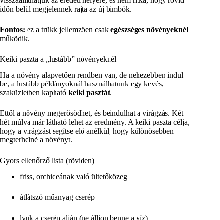
visszaállíthatjuk az eredeti helyére, és nem ritka, hogy rövid
időn belül megjelennek rajta az új bimbók.
Fontos:
ez a trükk jellemzően csak
egészséges növényeknél
működik.
Keiki paszta a „lustább” növényeknél
Ha a növény alapvetően rendben van, de nehezebben indul
be, a lustább példányoknál használhatunk egy kevés,
szaküzletben kapható
keiki pasztát
.
Ettől a növény megerősödhet, és beindulhat a virágzás. Két
hét múlva már látható lehet az eredmény. A keiki paszta célja,
hogy a virágzást segítse elő anélkül, hogy különösebben
megterhelné a növényt.
Gyors ellenőrző lista (röviden)
friss, orchideának való ültetőközeg
átlátszó műanyag cserép
lyuk a cserép alján (ne álljon benne a víz)