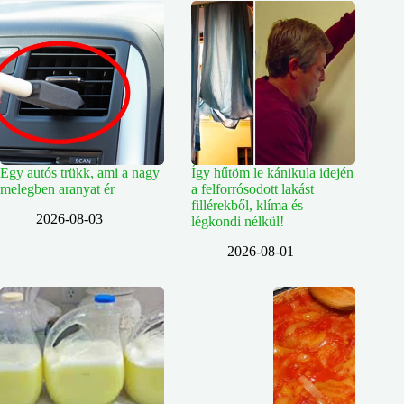
Egy autós trükk, ami a nagy
Így hűtöm le kánikula idején
melegben aranyat ér
a felforrósodott lakást
fillérekből, klíma és
2026-08-03
légkondi nélkül!
2026-08-01