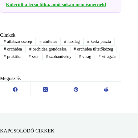
Kiderült a lecsó titka, amit sokan nem ismernek!
Címkék
#
átlátszó cserép
#
átültetés
#
házilag
#
keiki paszta
#
orchidea
#
orchidea gondozása
#
orchidea ültetőközeg
#
praktika
#
szer
#
szobanövény
#
virág
#
virágzás
Megosztás
KAPCSOLÓDÓ CIKKEK