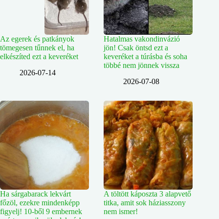
Az egerek és patkányok
Hatalmas vakondinvázió
tömegesen tűnnek el, ha
jön! Csak öntsd ezt a
elkészíted ezt a keveréket
keveréket a túrásba és soha
többé nem jönnek vissza
2026-07-14
2026-07-08
Ha sárgabarack lekvárt
A töltött káposzta 3 alapvető
főzöl, ezekre mindenképp
titka, amit sok háziasszony
figyelj! 10-ből 9 embernek
nem ismer!