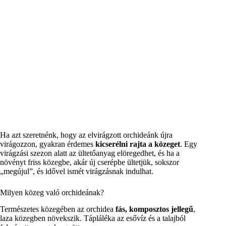
Ha azt szeretnénk, hogy az elvirágzott orchideánk újra
virágozzon, gyakran érdemes
kicserélni rajta a közeget
. Egy
virágzási szezon alatt az ültetőanyag elöregedhet, és ha a
növényt friss közegbe, akár új cserépbe ültetjük, sokszor
„megújul”, és idővel ismét virágzásnak indulhat.
Milyen közeg való orchideának?
Természetes közegében az orchidea
fás, komposztos jellegű
,
laza közegben növekszik. Tápláléka az esővíz és a talajból